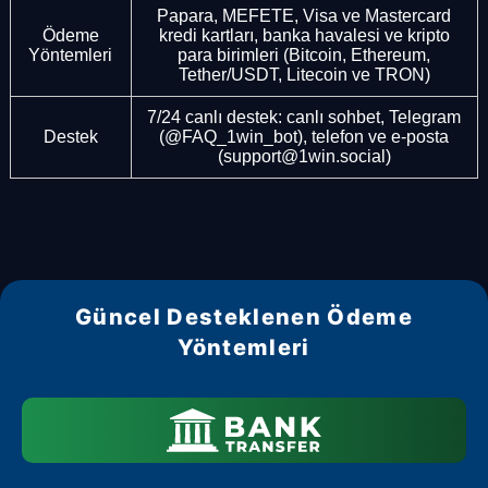
Papara, MEFETE, Visa ve Mastercard
Ödeme
kredi kartları, banka havalesi ve kripto
Yöntemleri
para birimleri (Bitcoin, Ethereum,
Tether/USDT, Litecoin ve TRON)
7/24 canlı destek: canlı sohbet, Telegram
Destek
(@FAQ_1win_bot), telefon ve e-posta
(
support@1win.social
)
Güncel Desteklenen Ödeme
Yöntemleri