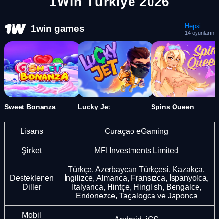
1Win Türkiye 2026
Hepsi
1win games
14 oyunların
Sweet Bonanza
Lucky Jet
Spins Queen
Lisans
Curaçao eGaming
Şirket
MFI Investments Limited
Türkçe, Azerbaycan Türkçesi, Kazakça,
Desteklenen
İngilizce, Almanca, Fransızca, İspanyolca,
Diller
İtalyanca, Hintçe, Hinglish, Bengalce,
Endonezce, Tagalogca ve Japonca
Mobil